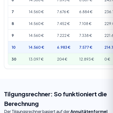
7
14.560 €
7.676 €
6.884 €
236.
8
14.560 €
7.452 €
7.108 €
229.
9
14.560 €
7.222 €
7.338 €
221.
10
14.560 €
6.983 €
7.577 €
214.
30
13.097 €
204 €
12.893 €
0 €
Tilgungsrechner: So funktioniert die
Berechnung
Der Tilgungsrechner basiert auf der
Annuitätenformel