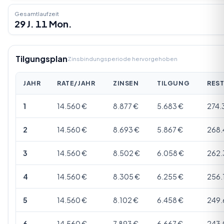
Gesamtlaufzeit
29 J. 11 Mon.
Tilgungsplan
Zinsbindungsperiode hervorgehoben
JAHR
RATE/JAHR
ZINSEN
TILGUNG
RES
1
14.560 €
8.877 €
5.683 €
274.
2
14.560 €
8.693 €
5.867 €
268.
3
14.560 €
8.502 €
6.058 €
262.
4
14.560 €
8.305 €
6.255 €
256.
5
14.560 €
8.102 €
6.458 €
249.
6
14.560 €
7.893 €
6.667 €
243.