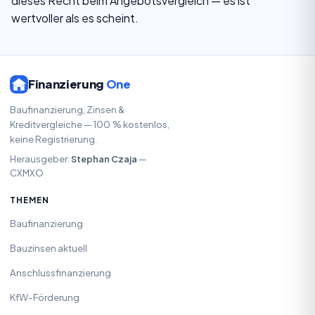
dieses Recht beim Angebotsvergleich — es ist
wertvoller als es scheint.
Finanzierung
One
Baufinanzierung, Zinsen &
Kreditvergleiche — 100 % kostenlos,
keine Registrierung.
Herausgeber:
Stephan Czaja
—
CXMXO
THEMEN
Baufinanzierung
Bauzinsen aktuell
Anschlussfinanzierung
KfW-Förderung