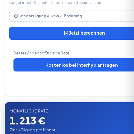
Länger = mehr Sicherheit, aber höhere Gesamtzinsen
Sondertilgung & KfW-Förderung
Jetzt berechnen
Bestes Angebot für deine Rate:
Kostenlos bei Interhyp anfragen →
Alle Anbieter vergleichen
MONATLICHE RATE
1.213 €
Zins + Tilgung pro Monat