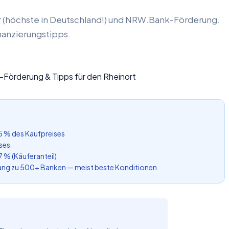
r (höchste in Deutschland!) und NRW.Bank-Förderung.
nanzierungstipps.
5 % des Kaufpreises
ses
7 % (Käuferanteil)
Zugang zu 500+ Banken — meist beste Konditionen