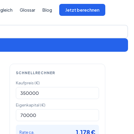
gleich
Glossar
Blog
Jetzt berechnen
SCHNELLRECHNER
Kaufpreis (€)
Eigenkapital (€)
1.178 €
Rate ca.