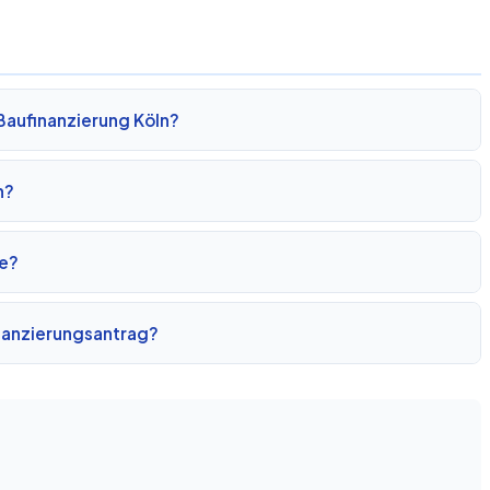
Baufinanzierung Köln?
n?
te?
inanzierungsantrag?