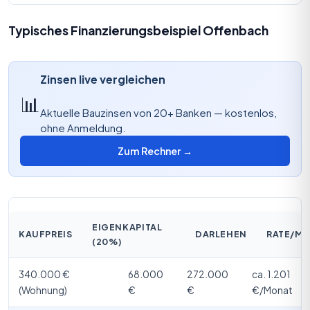
Typisches Finanzierungsbeispiel Offenbach
Zinsen live vergleichen
📊
Aktuelle Bauzinsen von 20+ Banken — kostenlos,
ohne Anmeldung.
Zum Rechner →
EIGENKAPITAL
KAUFPREIS
DARLEHEN
RATE/M
(20%)
340.000 €
68.000
272.000
ca. 1.201
(Wohnung)
€
€
€/Monat