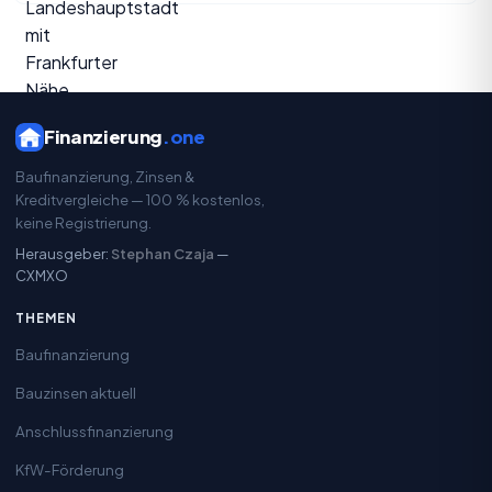
Finanzierung
.one
Baufinanzierung, Zinsen &
Kreditvergleiche — 100 % kostenlos,
keine Registrierung.
Herausgeber:
Stephan Czaja
—
CXMXO
THEMEN
Baufinanzierung
Bauzinsen aktuell
Anschlussfinanzierung
KfW-Förderung