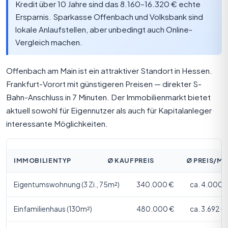
Kredit über 10 Jahre sind das 8.160–16.320 € echte
Ersparnis. Sparkasse Offenbach und Volksbank sind
lokale Anlaufstellen, aber unbedingt auch Online-
Vergleich machen.
Offenbach am Main ist ein attraktiver Standort in Hessen.
Frankfurt-Vorort mit günstigeren Preisen — direkter S-
Bahn-Anschluss in 7 Minuten. Der Immobilienmarkt bietet
aktuell sowohl für Eigennutzer als auch für Kapitalanleger
interessante Möglichkeiten.
IMMOBILIENTYP
Ø KAUFPREIS
Ø PREIS/M²
Eigentumswohnung (3 Zi., 75m²)
340.000 €
ca. 4.000 
Einfamilienhaus (130m²)
480.000 €
ca. 3.692 