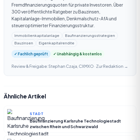
Fremdfinanzierungsquoten für private Investoren. Über
300 veröffentlichte Ratgeber zu Bauzinsen,
Kapitalanlage-Immobilien, Denkmalschutz-AfA und
steueroptimierter Finanzierungsstruktur.
Immobilienkapitalanlage
Baufinanzierungsstrategien
Bauzinsen
Eigenkapitalrendite
✓ Fachlich geprüft
✓ Unabhängig & kostenlos
Review & Freigabe: Stephan Czaja, CXMXO ·
Zur Redaktion →
Ähnliche Artikel
STADT
Baufinanzierung Karlsruhe Technologiestadt
zwischen Rhein und Schwarzwald