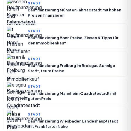
STADT
Baufinanzierung Münster Fahrradstadt mit hohen
Preisen finanzieren
STADT
Baufinanzierung Bonn Preise, Zinsen & Tipps für
den Immobilienkauf
STADT
Baufinanzierung Freiburg im Breisgau Sonnige
Stadt, teure Preise
STADT
Baufinanzierung Mannheim Quadratestadt mit
gutem Preis
STADT
Baufinanzierung Wiesbaden Landeshauptstadt
mit Frankfurter Nähe