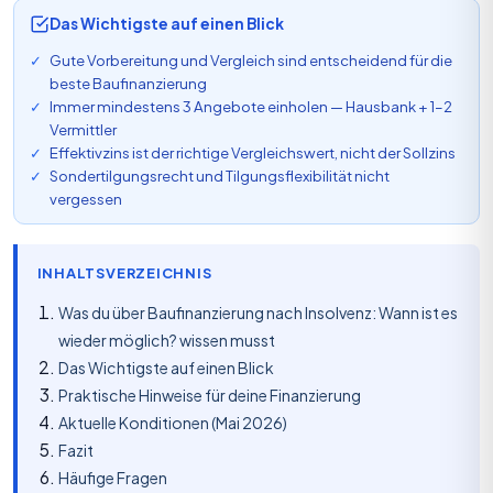
Das Wichtigste auf einen Blick
Gute Vorbereitung und Vergleich sind entscheidend für die
beste Baufinanzierung
Immer mindestens 3 Angebote einholen — Hausbank + 1–2
Vermittler
Effektivzins ist der richtige Vergleichswert, nicht der Sollzins
Sondertilgungsrecht und Tilgungsflexibilität nicht
vergessen
INHALTSVERZEICHNIS
Was du über Baufinanzierung nach Insolvenz: Wann ist es
wieder möglich? wissen musst
Das Wichtigste auf einen Blick
Praktische Hinweise für deine Finanzierung
Aktuelle Konditionen (Mai 2026)
Fazit
Häufige Fragen