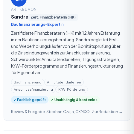
ARTIKEL VON
Sandra
Zert. Finanzberaterin (IHK)
Baufinanzierungs-Expertin
Zertifizierte Finanzberaterin (IHK) mit 12 Jahren Erfahrung
in der Baufinanzierungsberatung. Sandra begleitet Erst-
und Wiederholungskäufer von der Bonitätsprüfung über
die Zinsbindungswahl bis zur Anschlussfinanzierung.
Schwerpunkte: Annuitätendarlehen, Tilgungsstrategien,
KfW-Förderprogramme und Finanzierungsstrukturierung
für Eigennutzer.
Baufinanzierung
Annuitätendarlehen
Anschlussfinanzierung
KfW-Förderung
✓ Fachlich geprüft
✓ Unabhängig & kostenlos
Review & Freigabe: Stephan Czaja, CXMXO ·
Zur Redaktion →