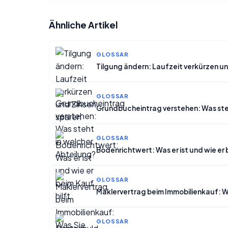
Ähnliche Artikel
GLOSSAR
Tilgung ändern: Laufzeit verkürzen un
GLOSSAR
Grundbucheintrag verstehen: Was steh
GLOSSAR
Bodenrichtwert: Was er ist und wie er 
GLOSSAR
Maklervertrag beim Immobilienkauf: W
GLOSSAR