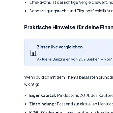
Effektivzins ist der richtige Vergleichswert, ni
Sondertilgungsrecht und Tilgungsflexibilität
Praktische Hinweise für deine Fina
Zinsen live vergleichen
📊
Aktuelle Bauzinsen von 20+ Banken — kos
Wenn du dich mit dem Thema baulasten grunddi
wichtig:
Eigenkapital:
Mindestens 20 % des Kaufpre
Zinsbindung:
Passend zur aktuellen Marktla
KfW-Förderung:
Immer prüfen, ob Förder