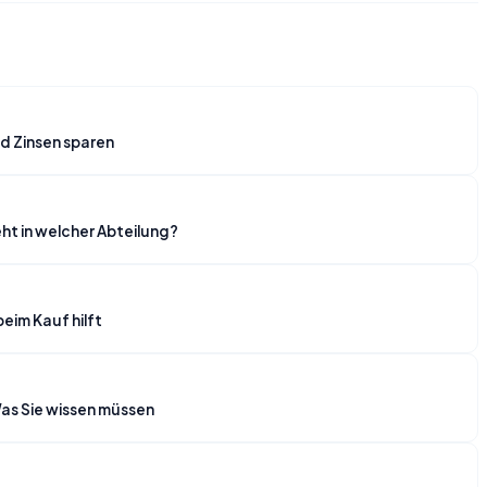
d Zinsen sparen
t in welcher Abteilung?
beim Kauf hilft
as Sie wissen müssen