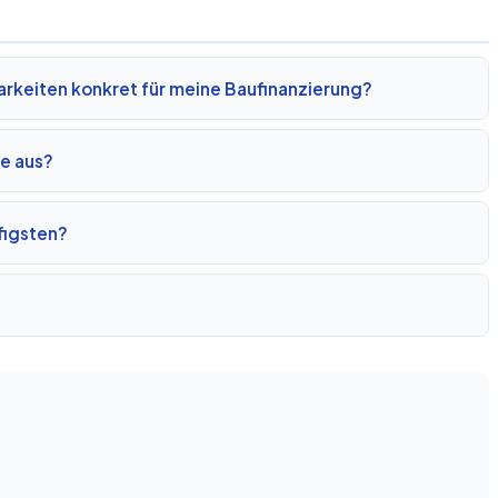
rkeiten konkret für meine Baufinanzierung?
te aus?
figsten?