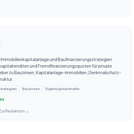
 Immobilienkapitalanlage und Baufinanzierungsstrategien.
apitalrenditen und Fremdfinanzierungsquoten für private
geber zu Bauzinsen, Kapitalanlage-Immobilien, Denkmalschutz-
ruktur.
strategien
Bauzinsen
Eigenkapitalrendite
los
Zur Redaktion →