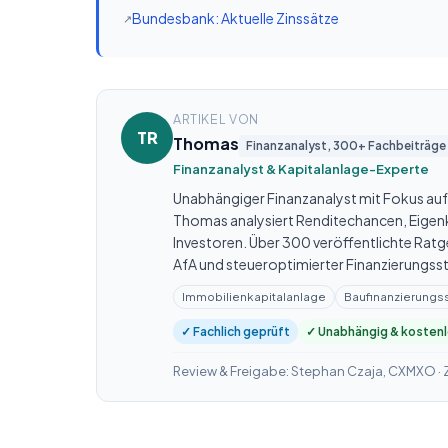
Bundesbank: Aktuelle Zinssätze
ARTIKEL VON
TR
Thomas
Finanzanalyst, 300+ Fachbeiträge
Finanzanalyst & Kapitalanlage-Experte
Unabhängiger Finanzanalyst mit Fokus auf
Thomas analysiert Renditechancen, Eigenk
Investoren. Über 300 veröffentlichte Rat
AfA und steueroptimierter Finanzierungsst
Immobilienkapitalanlage
Baufinanzierungs
✓ Fachlich geprüft
✓ Unabhängig & kosten
Review & Freigabe: Stephan Czaja, CXMXO ·