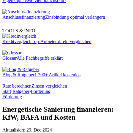
Eigenkapital
Wie viel brauchst du?
Anschlussfinanzierung
Zinsbindung optimal verlängern
TOOLS & INFO
Kreditvergleich
Top-Anbieter direkt vergleichen
Glossar
Alle Fachbegriffe erklärt
Blog & Ratgeber
1.200+ Artikel kostenlos
Rate berechnen
Zinsen vergleichen
Start
›
Ratgeber
›
Förderung
Förderung
Energetische Sanierung finanzieren:
KfW, BAFA und Kosten
Aktualisiert: 29. Dec 2024