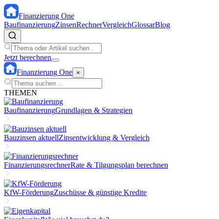
Finanzierung
One
Baufinanzierung
Zinsen
Rechner
Vergleich
Glossar
Blog
Jetzt berechnen
Finanzierung
One
×
THEMEN
Baufinanzierung
Grundlagen & Strategien
Bauzinsen aktuell
Zinsentwicklung & Vergleich
Finanzierungsrechner
Rate & Tilgungsplan berechnen
KfW-Förderung
Zuschüsse & günstige Kredite