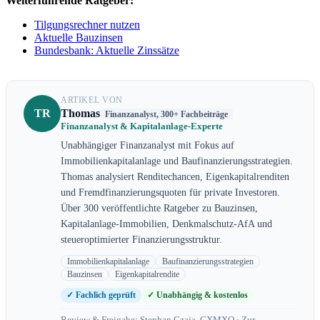
Weiterführende Ratgeber:
Tilgungsrechner nutzen
Aktuelle Bauzinsen
Bundesbank: Aktuelle Zinssätze
ARTIKEL VON
TR
Thomas
Finanzanalyst, 300+ Fachbeiträge
Finanzanalyst & Kapitalanlage-Experte
Unabhängiger Finanzanalyst mit Fokus auf
Immobilienkapitalanlage und Baufinanzierungsstrategien.
Thomas analysiert Renditechancen, Eigenkapitalrenditen
und Fremdfinanzierungsquoten für private Investoren.
Über 300 veröffentlichte Ratgeber zu Bauzinsen,
Kapitalanlage-Immobilien, Denkmalschutz-AfA und
steueroptimierter Finanzierungsstruktur.
Immobilienkapitalanlage
Baufinanzierungsstrategien
Bauzinsen
Eigenkapitalrendite
✓ Fachlich geprüft
✓ Unabhängig & kostenlos
Review & Freigabe: Stephan Czaja, CXMXO ·
Zur