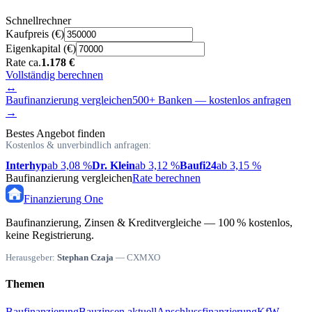
Schnellrechner
Kaufpreis (€)
Eigenkapital (€)
Rate ca.
1.178 €
Vollständig berechnen
↔
Baufinanzierung vergleichen
500+ Banken — kostenlos anfragen
→
Bestes Angebot finden
Kostenlos & unverbindlich anfragen:
Interhyp
ab 3,08 %
Dr. Klein
ab 3,12 %
Baufi24
ab 3,15 %
Baufinanzierung vergleichen
Rate berechnen
Finanzierung
One
Baufinanzierung, Zinsen & Kreditvergleiche — 100 % kostenlos,
keine Registrierung.
Herausgeber:
Stephan Czaja
— CXMXO
Themen
Baufinanzierung
Bauzinsen aktuell
Anschlussfinanzierung
KfW-