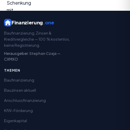
Finanzierung
.one
Baufinanzierung, Zinsen &
Kreditvergleiche — 100 % kostenlos,
keine Registrierung.
Herausgeber:
Stephan Czaja
—
CXMXO
THEMEN
Baufinanzierung
Bauzinsen aktuell
Anschlussfinanzierung
KfW-Förderung
Eigenkapital