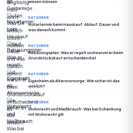
wissen müssen
RATGEBER
Notartermin beim Hauskauf: Ablauf, Dauer und
was danach kommt
RATGEBER
Bebauungsplan: Was er regelt und warum er beim
Grundstückskauf entscheidend ist
RATGEBER
Eigenheim als Altersvorsorge: Wie sicher ist das
wirklich?
RATGEBER
Wohnrecht und Nießbrauch: Was bei Schenkung
mit Wohnrecht gilt