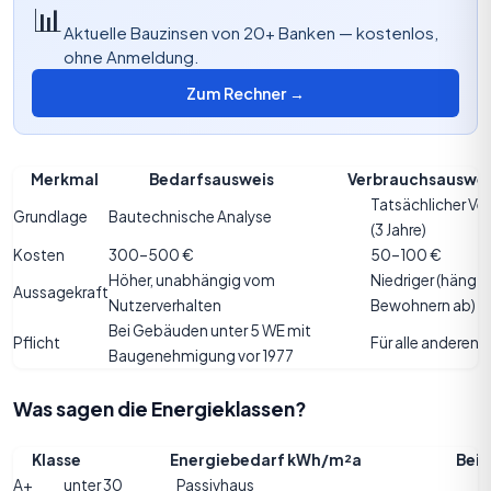
📊
Aktuelle Bauzinsen von 20+ Banken — kostenlos,
ohne Anmeldung.
Zum Rechner →
Merkmal
Bedarfsausweis
Verbrauchsauswei
Tatsächlicher Ve
Grundlage
Bautechnische Analyse
(3 Jahre)
Kosten
300–500 €
50–100 €
Höher, unabhängig vom
Niedriger (hängt 
Aussagekraft
Nutzerverhalten
Bewohnern ab)
Bei Gebäuden unter 5 WE mit
Pflicht
Für alle anderen
Baugenehmigung vor 1977
Was sagen die Energieklassen?
Klasse
Energiebedarf kWh/m²a
Beis
A+
unter 30
Passivhaus