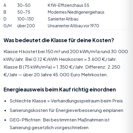
A
30–50
KfW-Effizienzhaus 55
B
50–75
Modernes Niedrigenergiehaus
D
100–130
Sanierter Altbau
G/H
über 200
Unsanierter Altbau vor 1970
Was bedeutet die Klasse für deine Kosten?
Klasse H kostet bei 150 m² und 200 kWh/m²a rund 30.000
kWh/Jahr. Bei 0,12 €/kWh Heizkosten = 3.600 €/Jahr.
Klasse B (75 kWh/m²a) = 1.350 €/Jahr. Differenz: 2.250
€/Jahr — über 20 Jahre 45.000 Euro Mehrkosten.
Energieausweis beim Kauf richtig einordnen
Schlechte Klasse = Verhandlungsspielraum beim Preis
Sanierungskosten für Energieverbesserung einplanen
GEG-Pflichten: Bei bestimmten Maßnahmen ist
Sanierung gesetzlich vorgeschrieben