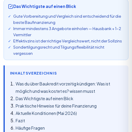
Das Wichtigste auf einen Blick
Gute Vorbereitung und Vergleich sind entscheidend für die
beste Baufinanzierung
Immer mindestens 3 Angebote einholen — Hausbank + 1–2
Vermittler
Effektivzins ist der richtige Vergleichswert, nicht der Sollzins
Sondertilgungsrecht und Tilgungsflexibilität nicht
vergessen
INHALTSVERZEICHNIS
Was du über Baukredit vorzeitig kündigen: Was ist
möglich und was kostet es? wissen musst
Das Wichtigste auf einen Blick
Praktische Hinweise für deine Finanzierung
Aktuelle Konditionen (Mai 2026)
Fazit
Häufige Fragen