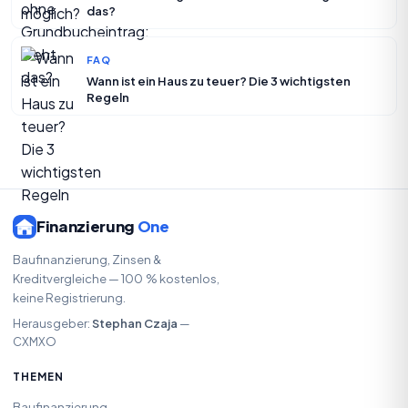
das?
FAQ
Wann ist ein Haus zu teuer? Die 3 wichtigsten
Regeln
Finanzierung
One
Baufinanzierung, Zinsen &
Kreditvergleiche — 100 % kostenlos,
keine Registrierung.
Herausgeber:
Stephan Czaja
—
CXMXO
THEMEN
Baufinanzierung