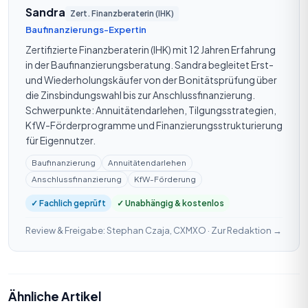
Sandra
Zert. Finanzberaterin (IHK)
Baufinanzierungs-Expertin
Zertifizierte Finanzberaterin (IHK) mit 12 Jahren Erfahrung
in der Baufinanzierungsberatung. Sandra begleitet Erst-
und Wiederholungskäufer von der Bonitätsprüfung über
die Zinsbindungswahl bis zur Anschlussfinanzierung.
Schwerpunkte: Annuitätendarlehen, Tilgungsstrategien,
KfW-Förderprogramme und Finanzierungsstrukturierung
für Eigennutzer.
Baufinanzierung
Annuitätendarlehen
Anschlussfinanzierung
KfW-Förderung
✓ Fachlich geprüft
✓ Unabhängig & kostenlos
Review & Freigabe: Stephan Czaja, CXMXO ·
Zur Redaktion →
Ähnliche Artikel