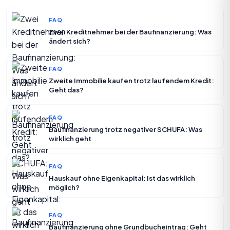
FAQ
Zwei Kreditnehmer bei der Baufinanzierung: Was
ändert sich?
FAQ
Zweite Immobilie kaufen trotz laufendem Kredit:
Geht das?
FAQ
Baufinanzierung trotz negativer SCHUFA: Was
wirklich geht
FAQ
Hauskauf ohne Eigenkapital: Ist das wirklich
möglich?
FAQ
Baufinanzierung ohne Grundbucheintrag: Geht