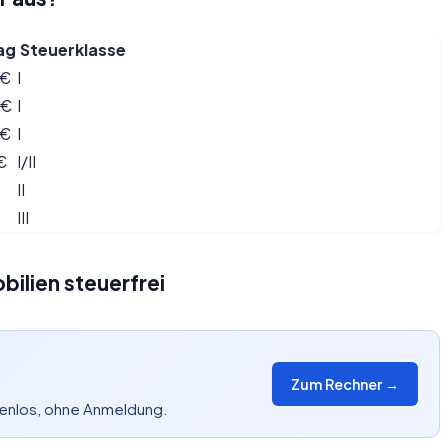
ag
Steuerklasse
 €
I
 €
I
 €
I
€
I/II
II
III
ilien steuerfrei
Zum Rechner →
tenlos, ohne Anmeldung.