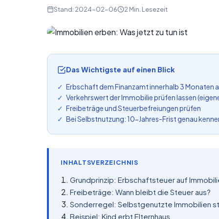
Stand: 2024-02-06
2 Min. Lesezeit
Das Wichtigste auf einen Blick
Erbschaft dem Finanzamt innerhalb 3 Monaten an
Verkehrswert der Immobilie prüfen lassen (eige
Freibeträge und Steuerbefreiungen prüfen
Bei Selbstnutzung: 10-Jahres-Frist genau kenne
INHALTSVERZEICHNIS
Grundprinzip: Erbschaftsteuer auf Immobil
Freibeträge: Wann bleibt die Steuer aus?
Sonderregel: Selbstgenutzte Immobilien st
Beispiel: Kind erbt Elternhaus