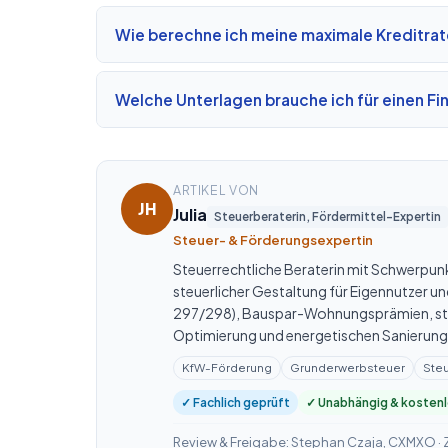
Wie berechne ich meine maximale Kreditra
Welche Unterlagen brauche ich für einen F
ARTIKEL VON
JH
Julia
Steuerberaterin, Fördermittel-Expertin
Steuer- & Förderungsexpertin
Steuerrechtliche Beraterin mit Schwerpun
steuerlicher Gestaltung für Eigennutzer u
297/298), Bauspar-Wohnungsprämien, ste
Optimierung und energetischen Sanierun
KfW-Förderung
Grunderwerbsteuer
Ste
✓ Fachlich geprüft
✓ Unabhängig & kosten
Review & Freigabe: Stephan Czaja, CXMXO ·