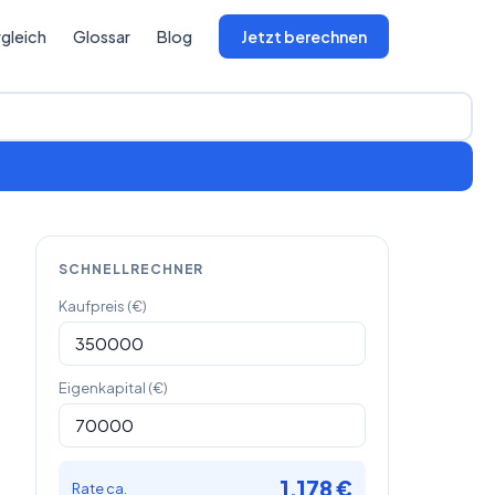
gleich
Glossar
Blog
Jetzt berechnen
SCHNELLRECHNER
Kaufpreis (€)
Eigenkapital (€)
1.178 €
Rate ca.