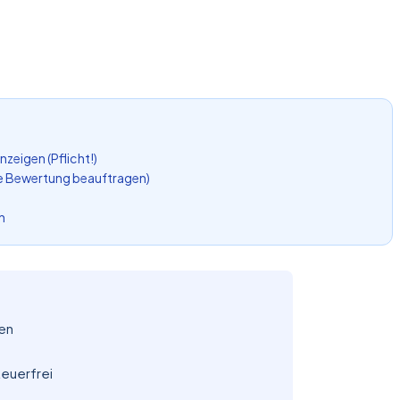
zeigen (Pflicht!)
ne Bewertung beauftragen)
n
ien
euerfrei