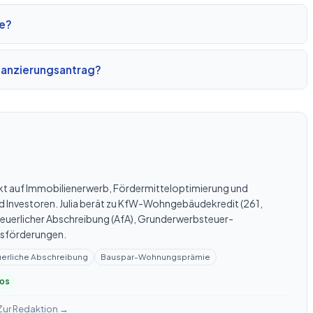
te?
inanzierungsantrag?
kt auf Immobilienerwerb, Fördermitteloptimierung und
nd Investoren. Julia berät zu KfW-Wohngebäudekredit (261,
uerlicher Abschreibung (AfA), Grunderwerbsteuer-
gsförderungen.
uerliche Abschreibung
Bauspar-Wohnungsprämie
los
Zur Redaktion →