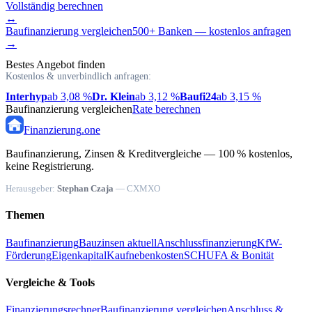
Vollständig berechnen
↔
Baufinanzierung vergleichen
500+ Banken — kostenlos anfragen
→
Bestes Angebot finden
Kostenlos & unverbindlich anfragen:
Interhyp
ab 3,08 %
Dr. Klein
ab 3,12 %
Baufi24
ab 3,15 %
Baufinanzierung vergleichen
Rate berechnen
Finanzierung
.one
Baufinanzierung, Zinsen & Kreditvergleiche — 100 % kostenlos,
keine Registrierung.
Herausgeber:
Stephan Czaja
— CXMXO
Themen
Baufinanzierung
Bauzinsen aktuell
Anschlussfinanzierung
KfW-
Förderung
Eigenkapital
Kaufnebenkosten
SCHUFA & Bonität
Vergleiche & Tools
Finanzierungsrechner
Baufinanzierung vergleichen
Anschluss &