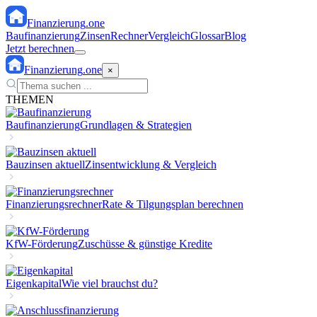
Finanzierung
.one
Baufinanzierung
Zinsen
Rechner
Vergleich
Glossar
Blog
Jetzt berechnen
Finanzierung
.one
×
THEMEN
Baufinanzierung
Grundlagen & Strategien
Bauzinsen aktuell
Zinsentwicklung & Vergleich
Finanzierungsrechner
Rate & Tilgungsplan berechnen
KfW-Förderung
Zuschüsse & günstige Kredite
Eigenkapital
Wie viel brauchst du?