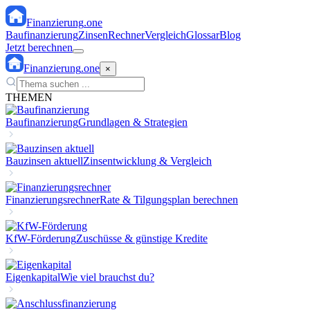
Finanzierung
.one
Baufinanzierung
Zinsen
Rechner
Vergleich
Glossar
Blog
Jetzt berechnen
Finanzierung
.one
×
THEMEN
Baufinanzierung
Grundlagen & Strategien
Bauzinsen aktuell
Zinsentwicklung & Vergleich
Finanzierungsrechner
Rate & Tilgungsplan berechnen
KfW-Förderung
Zuschüsse & günstige Kredite
Eigenkapital
Wie viel brauchst du?