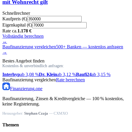
mit Wohnrecht gilt
Schnellrechner
Kaufpreis (€)
Eigenkapital (€)
Rate ca.
1.178 €
Vollständig berechnen
↔
Baufinanzierung vergleichen
500+ Banken — kostenlos anfragen
→
Bestes Angebot finden
Kostenlos & unverbindlich anfragen:
Interhyp
ab 3,08 %
Dr. Klein
ab 3,12 %
Baufi24
ab 3,15 %
Baufinanzierung vergleichen
Rate berechnen
Finanzierung
.one
Baufinanzierung, Zinsen & Kreditvergleiche — 100 % kostenlos,
keine Registrierung.
Herausgeber:
Stephan Czaja
— CXMXO
Themen