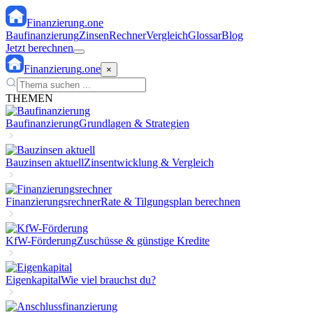
Finanzierung
.one
Baufinanzierung
Zinsen
Rechner
Vergleich
Glossar
Blog
Jetzt berechnen
Finanzierung
.one
×
THEMEN
Baufinanzierung
Grundlagen & Strategien
Bauzinsen aktuell
Zinsentwicklung & Vergleich
Finanzierungsrechner
Rate & Tilgungsplan berechnen
KfW-Förderung
Zuschüsse & günstige Kredite
Eigenkapital
Wie viel brauchst du?