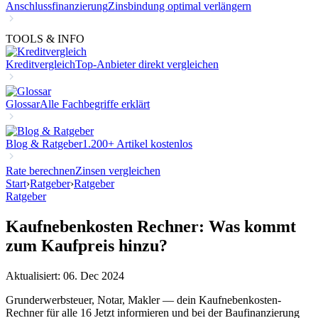
Anschlussfinanzierung
Zinsbindung optimal verlängern
TOOLS & INFO
Kreditvergleich
Top-Anbieter direkt vergleichen
Glossar
Alle Fachbegriffe erklärt
Blog & Ratgeber
1.200+ Artikel kostenlos
Rate berechnen
Zinsen vergleichen
Start
›
Ratgeber
›
Ratgeber
Ratgeber
Kaufnebenkosten Rechner: Was kommt
zum Kaufpreis hinzu?
Aktualisiert: 06. Dec 2024
Grunderwerbsteuer, Notar, Makler — dein Kaufnebenkosten-
Rechner für alle 16 Jetzt informieren und bei der Baufinanzierung