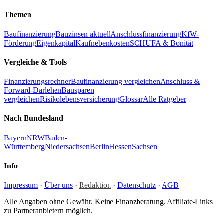
Themen
Baufinanzierung
Bauzinsen aktuell
Anschlussfinanzierung
KfW-
Förderung
Eigenkapital
Kaufnebenkosten
SCHUFA & Bonität
Vergleiche & Tools
Finanzierungsrechner
Baufinanzierung vergleichen
Anschluss &
Forward-Darlehen
Bausparen
vergleichen
Risikolebensversicherung
Glossar
Alle Ratgeber
Nach Bundesland
Bayern
NRW
Baden-
Württemberg
Niedersachsen
Berlin
Hessen
Sachsen
Info
Impressum
·
Über uns
·
Redaktion
·
Datenschutz
·
AGB
Alle Angaben ohne Gewähr. Keine Finanzberatung. Affiliate-Links
zu Partneranbietern möglich.