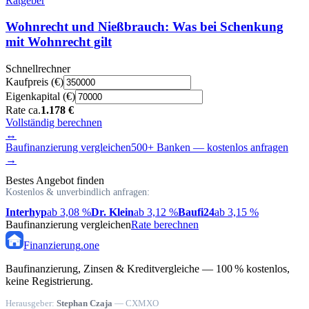
Ratgeber
Wohnrecht und Nießbrauch: Was bei Schenkung
mit Wohnrecht gilt
Schnellrechner
Kaufpreis (€)
Eigenkapital (€)
Rate ca.
1.178 €
Vollständig berechnen
↔
Baufinanzierung vergleichen
500+ Banken — kostenlos anfragen
→
Bestes Angebot finden
Kostenlos & unverbindlich anfragen:
Interhyp
ab 3,08 %
Dr. Klein
ab 3,12 %
Baufi24
ab 3,15 %
Baufinanzierung vergleichen
Rate berechnen
Finanzierung
.one
Baufinanzierung, Zinsen & Kreditvergleiche — 100 % kostenlos,
keine Registrierung.
Herausgeber:
Stephan Czaja
— CXMXO