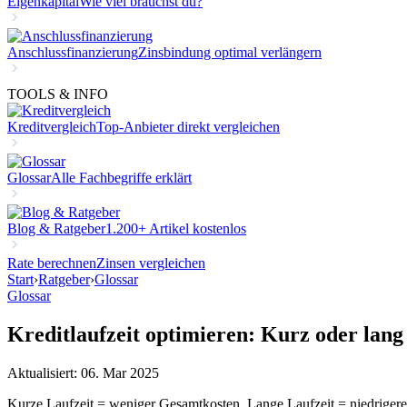
Eigenkapital
Wie viel brauchst du?
Anschlussfinanzierung
Zinsbindung optimal verlängern
TOOLS & INFO
Kreditvergleich
Top-Anbieter direkt vergleichen
Glossar
Alle Fachbegriffe erklärt
Blog & Ratgeber
1.200+ Artikel kostenlos
Rate berechnen
Zinsen vergleichen
Start
›
Ratgeber
›
Glossar
Glossar
Kreditlaufzeit optimieren: Kurz oder lang
Aktualisiert: 06. Mar 2025
Kurze Laufzeit = weniger Gesamtkosten. Lange Laufzeit = niedrigere 