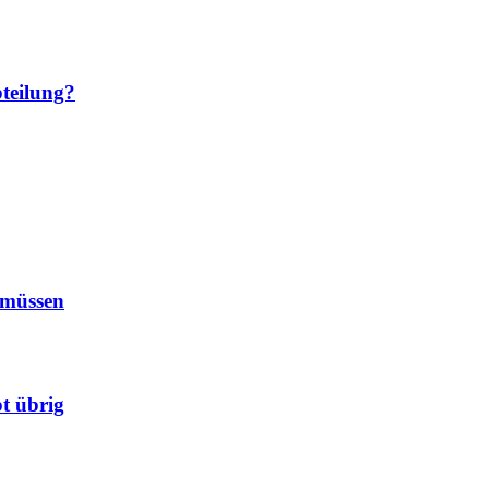
teilung?
 müssen
t übrig