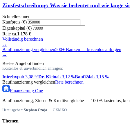
Zinsfestschreibung: Was sie bedeutet und wie lange sie
Schnellrechner
Kaufpreis (€)
Eigenkapital (€)
Rate ca.
1.178 €
Vollständig berechnen
↔
Baufinanzierung vergleichen
500+ Banken — kostenlos anfragen
→
Bestes Angebot finden
Kostenlos & unverbindlich anfragen:
Interhyp
ab 3,08 %
Dr. Klein
ab 3,12 %
Baufi24
ab 3,15 %
Baufinanzierung vergleichen
Rate berechnen
Finanzierung
One
Baufinanzierung, Zinsen & Kreditvergleiche — 100 % kostenlos, kein
Herausgeber:
Stephan Czaja
— CXMXO
Themen