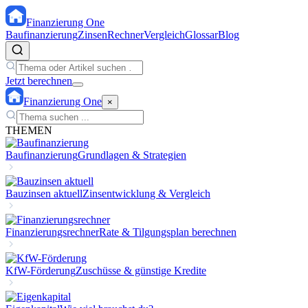
Finanzierung
One
Baufinanzierung
Zinsen
Rechner
Vergleich
Glossar
Blog
Jetzt berechnen
Finanzierung
One
×
THEMEN
Baufinanzierung
Grundlagen & Strategien
Bauzinsen aktuell
Zinsentwicklung & Vergleich
Finanzierungsrechner
Rate & Tilgungsplan berechnen
KfW-Förderung
Zuschüsse & günstige Kredite