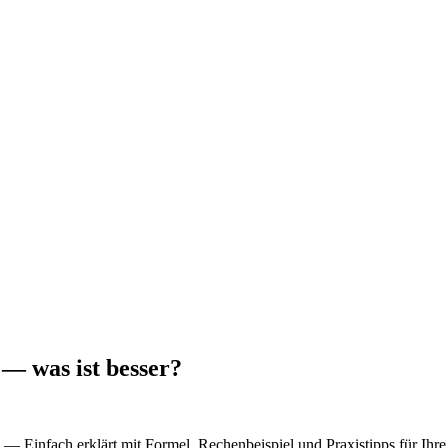
 — was ist besser?
— Einfach erklärt mit Formel, Rechenbeispiel und Praxistipps für Ihr