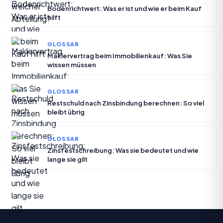
Bodenrichtwert: Was er ist und wie er beim Kauf
hilft
GLOSSAR
Maklervertrag beim Immobilienkauf: Was Sie
wissen müssen
GLOSSAR
Restschuld nach Zinsbindung berechnen: So viel
bleibt übrig
GLOSSAR
Zinsfestschreibung: Was sie bedeutet und wie
lange sie gilt