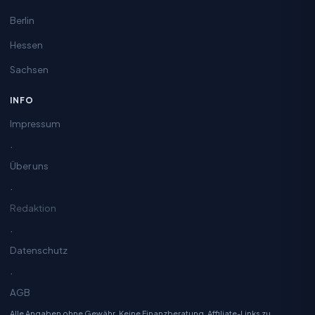
Berlin
Hessen
Sachsen
INFO
Impressum
·
Über uns
·
Redaktion
·
Datenschutz
·
AGB
Alle Angaben ohne Gewähr. Keine Finanzberatung. Affiliate-Links zu