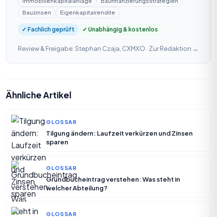
Immobilienkapitalanlage
Baufinanzierungsstrategien
Bauzinsen
Eigenkapitalrendite
✓ Fachlich geprüft
✓ Unabhängig & kostenlos
Review & Freigabe: Stephan Czaja, CXMXO ·
Zur Redaktion →
Ähnliche Artikel
GLOSSAR
Tilgung ändern: Laufzeit verkürzen und Zinsen
sparen
GLOSSAR
Grundbucheintrag verstehen: Was steht in
welcher Abteilung?
GLOSSAR