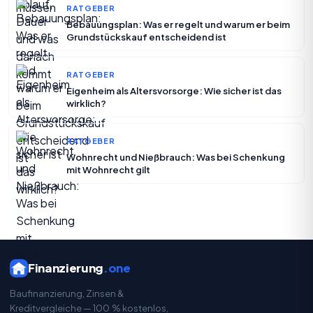
RATGEBER
Bebauungsplan: Was er regelt und warum er beim
Grundstückskauf entscheidend ist
RATGEBER
Eigenheim als Altersvorsorge: Wie sicher ist das
wirklich?
RATGEBER
Wohnrecht und Nießbrauch: Was bei Schenkung
mit Wohnrecht gilt
Finanzierung
.one
Baufinanzierung, Zinsen &
Kreditvergleiche — 100 % kostenlos,