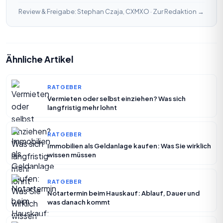
Review & Freigabe: Stephan Czaja, CXMXO ·
Zur Redaktion →
Ähnliche Artikel
RATGEBER
Vermieten oder selbst einziehen? Was sich
langfristig mehr lohnt
RATGEBER
Immobilien als Geldanlage kaufen: Was Sie wirklich
wissen müssen
RATGEBER
Notartermin beim Hauskauf: Ablauf, Dauer und
was danach kommt