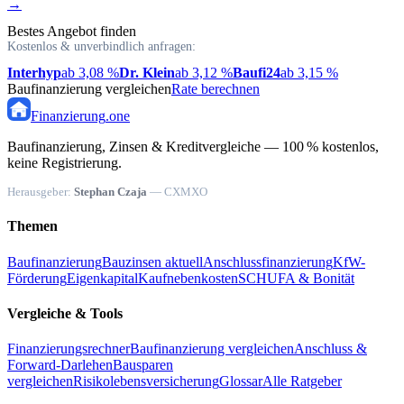
→
Bestes Angebot finden
Kostenlos & unverbindlich anfragen:
Interhyp
ab 3,08 %
Dr. Klein
ab 3,12 %
Baufi24
ab 3,15 %
Baufinanzierung vergleichen
Rate berechnen
Finanzierung
.one
Baufinanzierung, Zinsen & Kreditvergleiche — 100 % kostenlos,
keine Registrierung.
Herausgeber:
Stephan Czaja
— CXMXO
Themen
Baufinanzierung
Bauzinsen aktuell
Anschlussfinanzierung
KfW-
Förderung
Eigenkapital
Kaufnebenkosten
SCHUFA & Bonität
Vergleiche & Tools
Finanzierungsrechner
Baufinanzierung vergleichen
Anschluss &
Forward-Darlehen
Bausparen
vergleichen
Risikolebensversicherung
Glossar
Alle Ratgeber