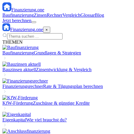
Finanzierung
.one
Baufinanzierung
Zinsen
Rechner
Vergleich
Glossar
Blog
Jetzt berechnen
Finanzierung
.one
×
THEMEN
Baufinanzierung
Grundlagen & Strategien
Bauzinsen aktuell
Zinsentwicklung & Vergleich
Finanzierungsrechner
Rate & Tilgungsplan berechnen
KfW-Förderung
Zuschüsse & günstige Kredite
Eigenkapital
Wie viel brauchst du?