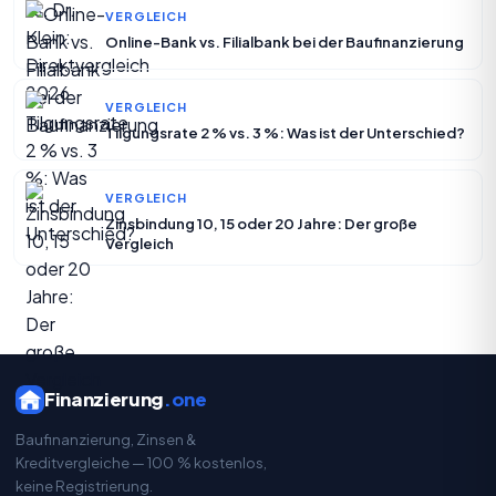
VERGLEICH
Online-Bank vs. Filialbank bei der Baufinanzierung
VERGLEICH
Tilgungsrate 2 % vs. 3 %: Was ist der Unterschied?
VERGLEICH
Zinsbindung 10, 15 oder 20 Jahre: Der große
Vergleich
Finanzierung
.one
Baufinanzierung, Zinsen &
Kreditvergleiche — 100 % kostenlos,
keine Registrierung.