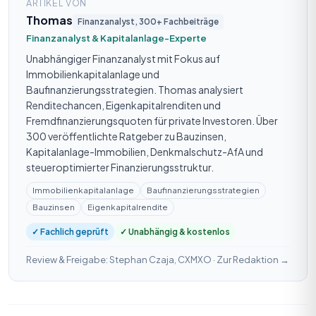
ARTIKEL VON
Thomas
Finanzanalyst, 300+ Fachbeiträge
Finanzanalyst & Kapitalanlage-Experte
Unabhängiger Finanzanalyst mit Fokus auf
Immobilienkapitalanlage und
Baufinanzierungsstrategien. Thomas analysiert
Renditechancen, Eigenkapitalrenditen und
Fremdfinanzierungsquoten für private Investoren. Über
300 veröffentlichte Ratgeber zu Bauzinsen,
Kapitalanlage-Immobilien, Denkmalschutz-AfA und
steueroptimierter Finanzierungsstruktur.
Immobilienkapitalanlage
Baufinanzierungsstrategien
Bauzinsen
Eigenkapitalrendite
✓ Fachlich geprüft
✓ Unabhängig & kostenlos
Review & Freigabe: Stephan Czaja, CXMXO ·
Zur Redaktion →