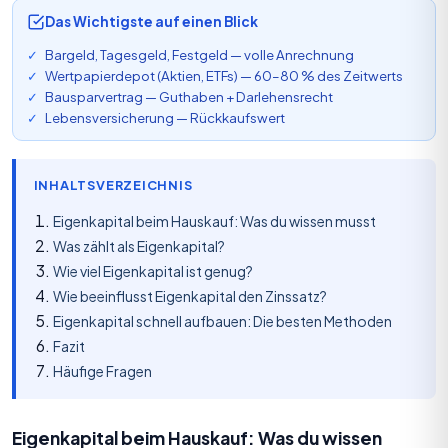
Das Wichtigste auf einen Blick
Bargeld, Tagesgeld, Festgeld — volle Anrechnung
Wertpapierdepot (Aktien, ETFs) — 60–80 % des Zeitwerts
Bausparvertrag — Guthaben + Darlehensrecht
Lebensversicherung — Rückkaufswert
INHALTSVERZEICHNIS
Eigenkapital beim Hauskauf: Was du wissen musst
Was zählt als Eigenkapital?
Wie viel Eigenkapital ist genug?
Wie beeinflusst Eigenkapital den Zinssatz?
Eigenkapital schnell aufbauen: Die besten Methoden
Fazit
Häufige Fragen
Eigenkapital beim Hauskauf: Was du wissen