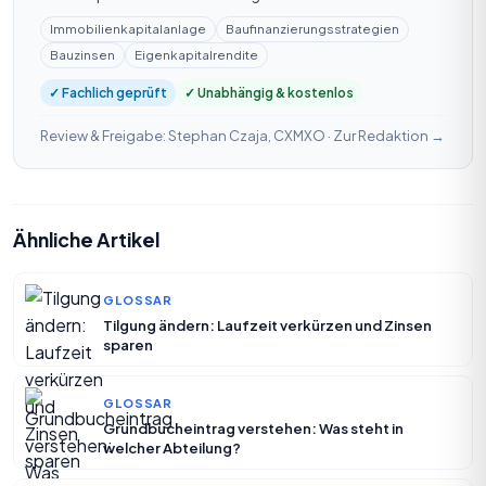
Immobilienkapitalanlage
Baufinanzierungsstrategien
Bauzinsen
Eigenkapitalrendite
✓ Fachlich geprüft
✓ Unabhängig & kostenlos
Review & Freigabe: Stephan Czaja, CXMXO ·
Zur Redaktion →
Ähnliche Artikel
GLOSSAR
Tilgung ändern: Laufzeit verkürzen und Zinsen
sparen
GLOSSAR
Grundbucheintrag verstehen: Was steht in
welcher Abteilung?