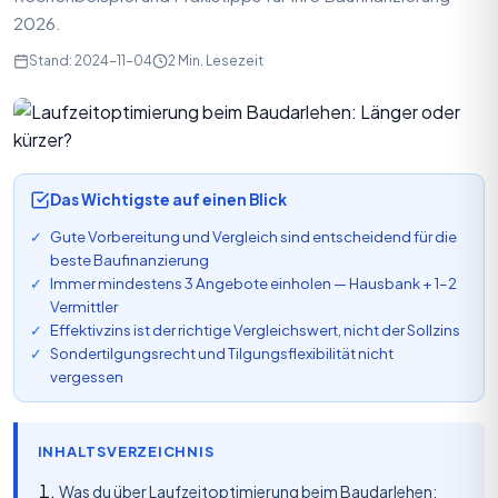
2026.
Stand: 2024-11-04
2 Min. Lesezeit
Das Wichtigste auf einen Blick
Gute Vorbereitung und Vergleich sind entscheidend für die
beste Baufinanzierung
Immer mindestens 3 Angebote einholen — Hausbank + 1–2
Vermittler
Effektivzins ist der richtige Vergleichswert, nicht der Sollzins
Sondertilgungsrecht und Tilgungsflexibilität nicht
vergessen
INHALTSVERZEICHNIS
Was du über Laufzeitoptimierung beim Baudarlehen: