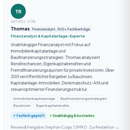
TR
ARTIKEL VON
Thomas
Finanzanalyst, 300+ Fachbeiträge
Finanzanalyst & Kapitalanlage-Experte
Unabhängiger Finanzanalyst mit Fokus auf
Immobilienkapitalanlage und
Baufinanzierungsstrategien. Thomas analysiert
Renditechancen, Eigenkapitalrenditen und
Fremdfinanzierungsquoten für private Investoren. Über
300 veröffentlichte Ratgeber zu Bauzinsen,
Kapitalanlage-Immobilien, Denkmalschutz-AfA und
steueroptimierter Finanzierungsstruktur.
Immobilienkapitalanlage
Baufinanzierungsstrategien
Bauzinsen
Eigenkapitalrendite
✓ Fachlich geprüft
✓ Unabhängig & kostenlos
Review & Freigabe: Stephan Czaja, CXMXO ·
Zur Redaktion →