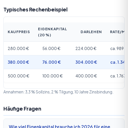
Typisches Rechenbeispiel
EIGENKAPITAL
KAUFPREIS
DARLEHEN
RATE/M
(20 %)
280.000 €
56.000 €
224.000 €
ca. 989 €
380.000 €
76.000 €
304.000 €
ca. 1.342
500.000 €
100.000 €
400.000 €
ca. 1.767 
Annahmen: 3,3 % Sollzins, 2 % Tilgung, 10 Jahre Zinsbindung.
Häufige Fragen
Wie viel Eigenkapital brauche ich 2026 für eine