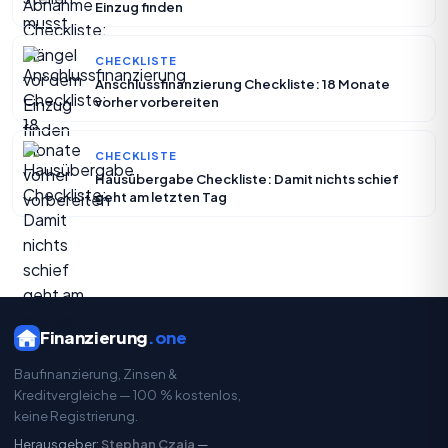
Einzug finden
CHECKLISTE
Anschlussfinanzierung Checkliste: 18 Monate
vorher vorbereiten
CHECKLISTE
Hausübergabe Checkliste: Damit nichts schief
geht am letzten Tag
Finanzierung
.one
Baufinanzierung, Zinsen &
Kreditvergleiche — 100 % kostenlos,
keine Registrierung.
Herausgeber:
Stephan Czaja
—