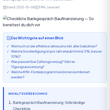
Stand: 2025-10-06
3 Min. Lesezeit
Das Wichtigste auf einen Blick
Wie hoch ist der effektive Jahreszins inkl. aller Gebühren?
Welche Sondertilgung ist pro Jahr erlaubt (mind. 5%, besser
10%)?
Was passiert bei Zahlungsverzug? Gibt es
Tilgungsaussetzung?
Welche KfW-Förderprogramme können kombiniert
werden?
INHALTSVERZEICHNIS
Bankgespräch Baufinanzierung: Vollständige
Checkliste