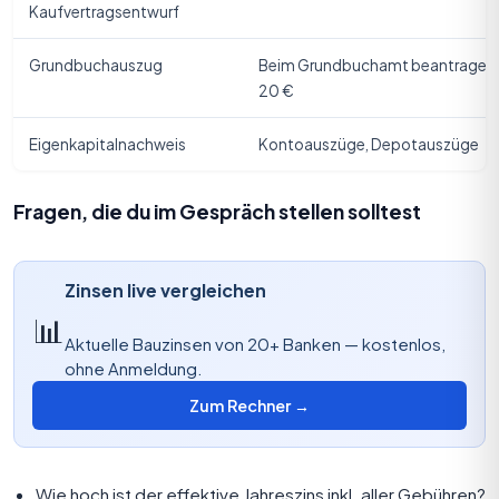
Kaufvertragsentwurf
Grundbuchauszug
Beim Grundbuchamt beantragen,
20 €
Eigenkapitalnachweis
Kontoauszüge, Depotauszüge
Fragen, die du im Gespräch stellen solltest
Zinsen live vergleichen
📊
Aktuelle Bauzinsen von 20+ Banken — kostenlos,
ohne Anmeldung.
Zum Rechner →
Wie hoch ist der effektive Jahreszins inkl. aller Gebühren?