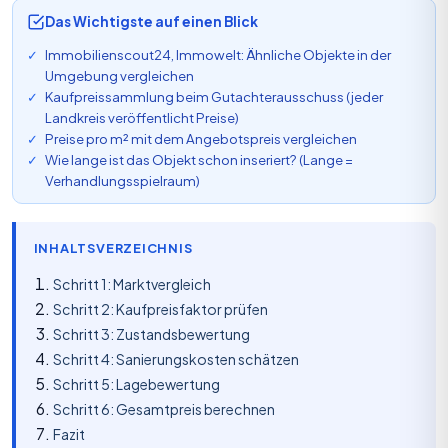
Das Wichtigste auf einen Blick
Immobilienscout24, Immowelt: Ähnliche Objekte in der
Umgebung vergleichen
Kaufpreissammlung beim Gutachterausschuss (jeder
Landkreis veröffentlicht Preise)
Preise pro m² mit dem Angebotspreis vergleichen
Wie lange ist das Objekt schon inseriert? (Lange =
Verhandlungsspielraum)
INHALTSVERZEICHNIS
Schritt 1: Marktvergleich
Schritt 2: Kaufpreisfaktor prüfen
Schritt 3: Zustandsbewertung
Schritt 4: Sanierungskosten schätzen
Schritt 5: Lagebewertung
Schritt 6: Gesamtpreis berechnen
Fazit