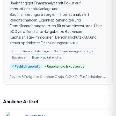
Unabhängiger Finanzanalyst mit Fokus auf
Immobilienkapitalanlage und
Baufinanzierungsstrategien. Thomas analysiert
Renditechancen, Eigenkapitalrenditen und
Fremdfinanzierungsquoten für private Investoren. Über
300 veröffentlichte Ratgeber zu Bauzinsen,
Kapitalanlage-Immobilien, Denkmalschutz-AfA und
steueroptimierter Finanzierungsstruktur.
Immobilienkapitalanlage
Baufinanzierungsstrategien
Bauzinsen
Eigenkapitalrendite
✓ Fachlich geprüft
✓ Unabhängig & kostenlos
Review & Freigabe: Stephan Czaja, CXMXO ·
Zur Redaktion →
Ähnliche Artikel
CHECKLISTE