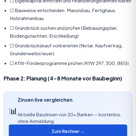
☐
Eigenkapital
ermitteln und Finanzierungsrahmen klären
☐ Bauweise entscheiden: Massivbau, Fertighaus,
Holzrahmenbau
☐ Grundstück suchen und prüfen (Bebauungsplan,
Bodengutachten, Erschließung)
☐ Grundstückskauf vorbereiten (Notar, Kaufvertrag,
Grunderwerbsteuer)
☐ KfW-Förderprogramme prüfen (KfW 297, 300, BEG)
Phase 2: Planung (4–8 Monate vor Baubeginn)
Zinsen live vergleichen
📊
Aktuelle Bauzinsen von 20+ Banken — kostenlos,
ohne Anmeldung.
Zum Rechner →