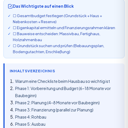
Das Wichtigste auf einen Blick
☐ Gesamtbudget festlegen (Grundstück + Haus +
Nebenkosten + Reserve)
☐ Eigenkapital ermitteln und Finanzierungsrahmen klären
☐ Bauweise entscheiden: Massivbau, Fertighaus,
Holzrahmenbau
☐ Grundstück suchen und prüfen (Bebauungsplan,
Bodengutachten, Erschließung)
INHALTSVERZEICHNIS
Warum eine Checkliste beim Hausbau so wichtig ist
Phase 1: Vorbereitung und Budget (6–18 Monate vor
Baubeginn)
Phase 2: Planung (4–8 Monate vor Baubeginn)
Phase 3: Finanzierung (parallel zur Planung)
Phase 4: Rohbau
Phase 5: Ausbau