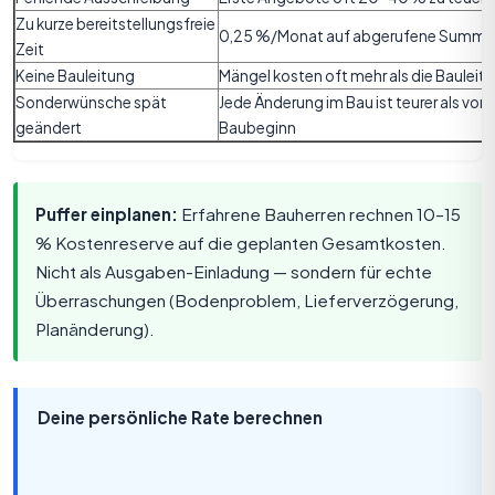
Zu kurze bereitstellungsfreie
0,25 %/Monat auf abgerufene Summe 
Zeit
Keine Bauleitung
Mängel kosten oft mehr als die Bauleit
Sonderwünsche spät
Jede Änderung im Bau ist teurer als vor
geändert
Baubeginn
Puffer einplanen:
Erfahrene Bauherren rechnen 10–15
% Kostenreserve auf die geplanten Gesamtkosten.
Nicht als Ausgaben-Einladung — sondern für echte
Überraschungen (Bodenproblem, Lieferverzögerung,
Planänderung).
Deine persönliche Rate berechnen